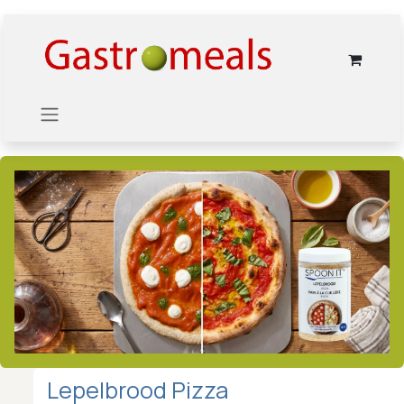
Overslaan naar inhoud
Lepelbrood Pizza